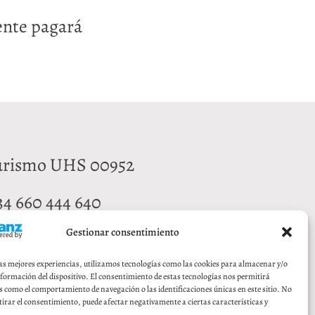
iente pagará
turismo UHS 00952
34 660 444 640
Gestionar consentimiento
orca@gmail.com
las mejores experiencias, utilizamos tecnologías como las cookies para almacenar y/o
era de Pamplona, 9.
nformación del dispositivo. El consentimiento de estas tecnologías nos permitirá
s como el comportamiento de navegación o las identificaciones únicas en este sitio. No
ca, Navarra
tirar el consentimiento, puede afectar negativamente a ciertas características y