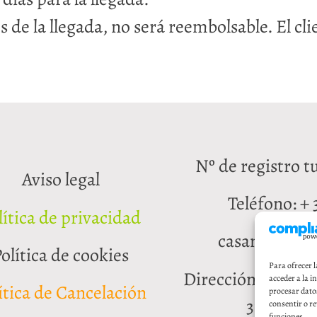
es de la llegada, no será reembolsable. El cl
Nº de registro 
Aviso legal
Teléfono: + 
lítica de privacidad
casanahia.l
olítica de cookies
Para ofrecer 
Dirección: Carret
acceder a la i
ítica de Cancelación
procesar dato
31292 Lor
consentir o re
funciones.