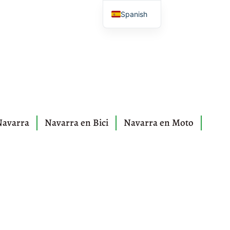
Spanish
English
French
Euskera
Navarra
Navarra en Bici
Navarra en Moto